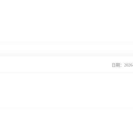
日期：2026-