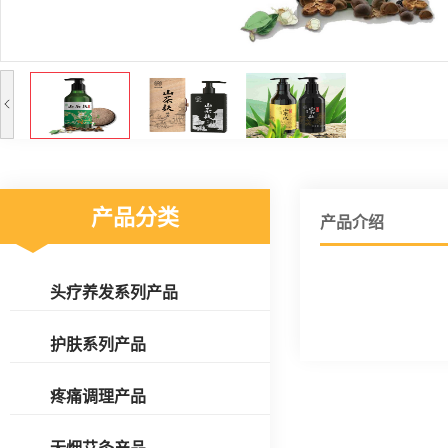
产品分类
产品介绍
头疗养发系列产品
护肤系列产品
疼痛调理产品
无烟艾灸产品