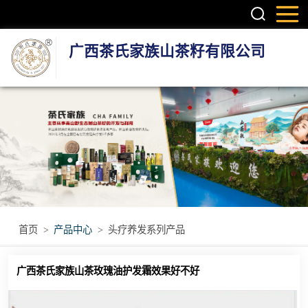
广西茶氏家族山茶籽有限公司
头疗养发系列产
品
护肤系列产品
疼痛调理产品
无烟艾灸产品
首页
>
产品中心
>
头疗养发系列产品
瑶浴瑶茶产品
广西茶氏家族山茶玫瑰油护发霜效果好不好