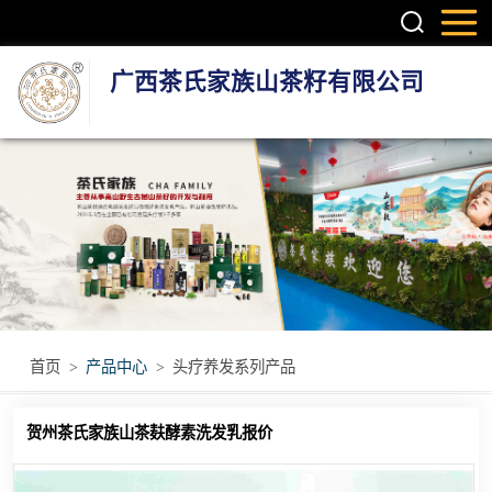
广西茶氏家族山茶籽有限公司
头疗养发系列产
品
护肤系列产品
疼痛调理产品
无烟艾灸产品
首页
>
产品中心
>
头疗养发系列产品
瑶浴瑶茶产品
贺州茶氏家族山茶麸酵素洗发乳报价