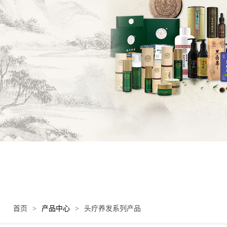
首页
>
产品中心
>
头疗养发系列产品