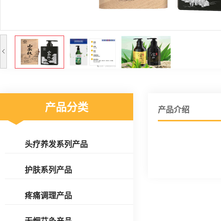
产品分类
产品介绍
头疗养发系列产品
护肤系列产品
疼痛调理产品
无烟艾灸产品