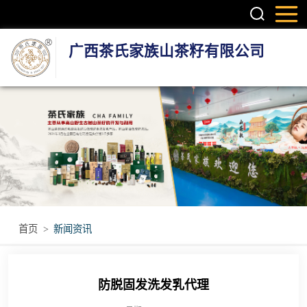
广西茶氏家族山茶籽有限公司
头疗养发系列产
品
护肤系列产品
疼痛调理产品
无烟艾灸产品
首页
>
新闻资讯
瑶浴瑶茶产品
防脱固发洗发乳代理