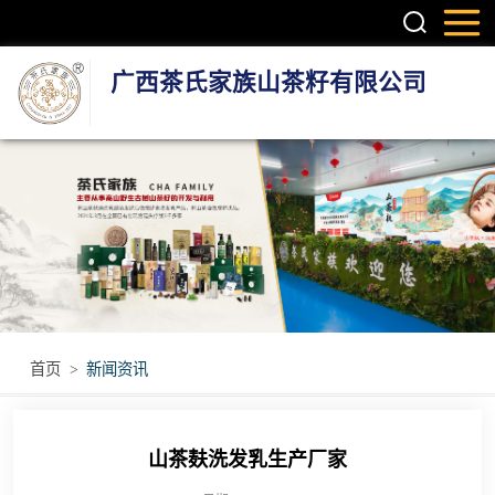
广西茶氏家族山茶籽有限公司
头疗养发系列产
品
护肤系列产品
疼痛调理产品
无烟艾灸产品
首页
>
新闻资讯
瑶浴瑶茶产品
山茶麸洗发乳生产厂家