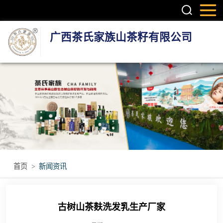
广西茶氏家族山茶籽有限公司
头疗养发系列产
品
护肤系列产品
疼痛调理产品
无烟艾灸产品
首页
>
新闻资讯
瑶浴瑶茶产品
古树山茶麸洗发乳生产厂家