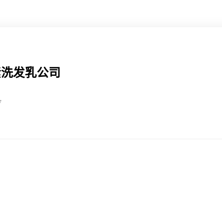
素洗发乳公司
7