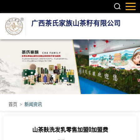
广西茶氏家族山茶籽有限公司
头疗养发系列产
品
护肤系列产品
疼痛调理产品
无烟艾灸产品
首页
>
新闻资讯
瑶浴瑶茶产品
山茶麸洗发乳零售加盟0加盟费