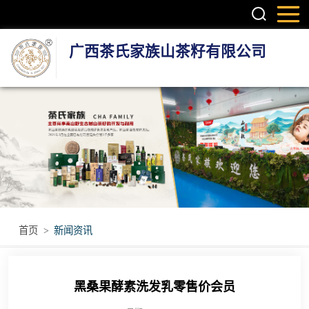
广西茶氏家族山茶籽有限公司
头疗养发系列产
品
护肤系列产品
疼痛调理产品
无烟艾灸产品
首页
>
新闻资讯
瑶浴瑶茶产品
黑桑果酵素洗发乳零售价会员