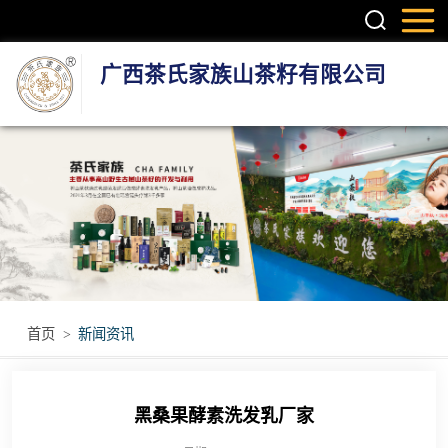
广西茶氏家族山茶籽有限公司
头疗养发系列产
品
护肤系列产品
疼痛调理产品
无烟艾灸产品
首页
>
新闻资讯
瑶浴瑶茶产品
黑桑果酵素洗发乳厂家