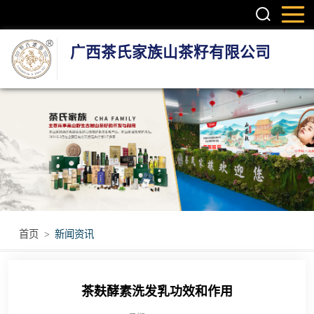
广西茶氏家族山茶籽有限公司
头疗养发系列产
品
护肤系列产品
疼痛调理产品
无烟艾灸产品
首页
>
新闻资讯
瑶浴瑶茶产品
茶麸酵素洗发乳功效和作用