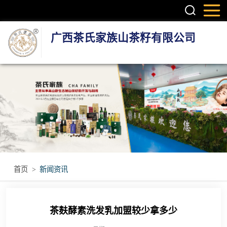
广西茶氏家族山茶籽有限公司
头疗养发系列产
品
护肤系列产品
疼痛调理产品
无烟艾灸产品
首页
>
新闻资讯
瑶浴瑶茶产品
茶麸酵素洗发乳加盟较少拿多少