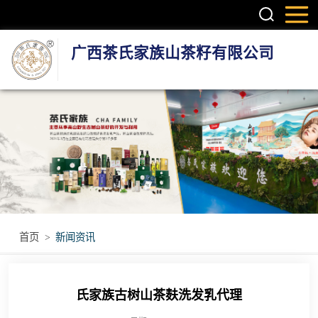
广西茶氏家族山茶籽有限公司
头疗养发系列产
品
护肤系列产品
疼痛调理产品
无烟艾灸产品
首页
>
新闻资讯
瑶浴瑶茶产品
氏家族古树山茶麸洗发乳代理