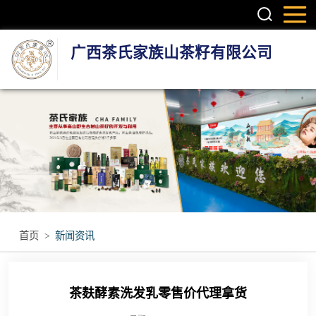
广西茶氏家族山茶籽有限公司
头疗养发系列产
品
护肤系列产品
疼痛调理产品
无烟艾灸产品
首页
>
新闻资讯
瑶浴瑶茶产品
茶麸酵素洗发乳零售价代理拿货