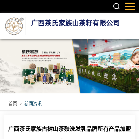
广西茶氏家族山茶籽有限公司
头疗养发系列产
品
护肤系列产品
疼痛调理产品
无烟艾灸产品
首页
>
新闻资讯
瑶浴瑶茶产品
广西茶氏家族古树山茶麸洗发乳品牌所有产品加盟