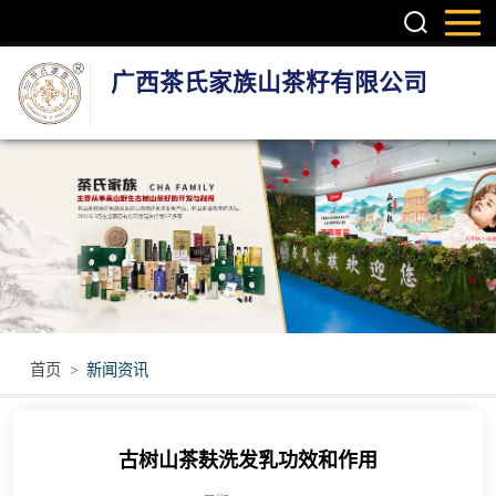
广西茶氏家族山茶籽有限公司
头疗养发系列产
品
护肤系列产品
疼痛调理产品
无烟艾灸产品
首页
>
新闻资讯
瑶浴瑶茶产品
古树山茶麸洗发乳功效和作用