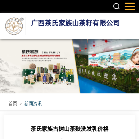
广西茶氏家族山茶籽有限公司
头疗养发系列产
品
护肤系列产品
疼痛调理产品
无烟艾灸产品
首页
>
新闻资讯
瑶浴瑶茶产品
茶氏家族古树山茶麸洗发乳价格