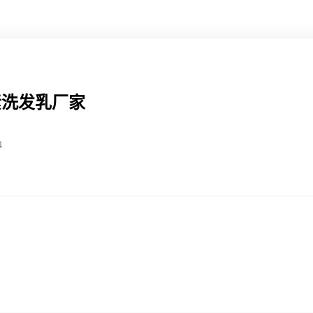
素洗发乳厂家
4