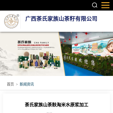
广西茶氏家族山茶籽有限公司
头疗养发系列产
品
护肤系列产品
疼痛调理产品
无烟艾灸产品
首页
>
新闻资讯
瑶浴瑶茶产品
茶氏家族山茶麸淘米水原浆加工